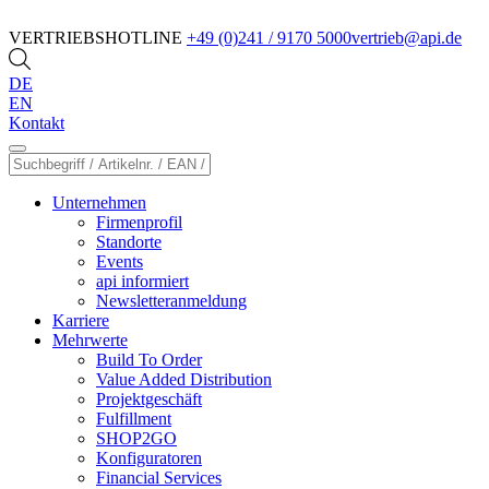
VERTRIEBSHOTLINE
+49 (0)241 / 9170 5000
vertrieb@api.de
DE
EN
Kontakt
Unternehmen
Firmenprofil
Standorte
Events
api informiert
Newsletteranmeldung
Karriere
Mehrwerte
Build To Order
Value Added Distribution
Projektgeschäft
Fulfillment
SHOP2GO
Konfiguratoren
Financial Services