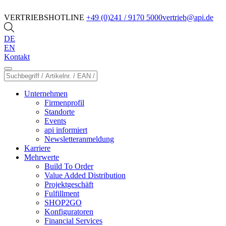
VERTRIEBSHOTLINE
+49 (0)241 / 9170 5000
vertrieb@api.de
DE
EN
Kontakt
Unternehmen
Firmenprofil
Standorte
Events
api informiert
Newsletteranmeldung
Karriere
Mehrwerte
Build To Order
Value Added Distribution
Projektgeschäft
Fulfillment
SHOP2GO
Konfiguratoren
Financial Services