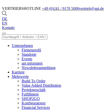
VERTRIEBSHOTLINE
+49 (0)241 / 9170 5000
vertrieb@api.de
DE
EN
Kontakt
Unternehmen
Firmenprofil
Standorte
Events
api informiert
Newsletteranmeldung
Karriere
Mehrwerte
Build To Order
Value Added Distribution
Projektgeschäft
Fulfillment
SHOP2GO
Konfiguratoren
Financial Services